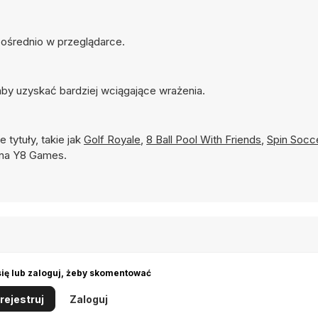
zpośrednio w przeglądarce.
by uzyskać bardziej wciągające wrażenia.
 tytuły, takie jak
Golf Royale
,
8 Ball Pool With Friends
,
Spin Socc
 na Y8 Games.
się lub zaloguj, żeby skomentować
rejestruj
Zaloguj