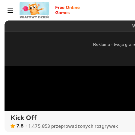
Kick Off
7.8
1,475,853 przeprowadzonych rozgrywek