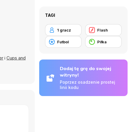
TAGI
1 gracz
Flash
Futbol
Piłka
er
i
Cups and
Dodaj tę grę do swojej
witryny!
Poprzez osadzenie prostej
linii kodu