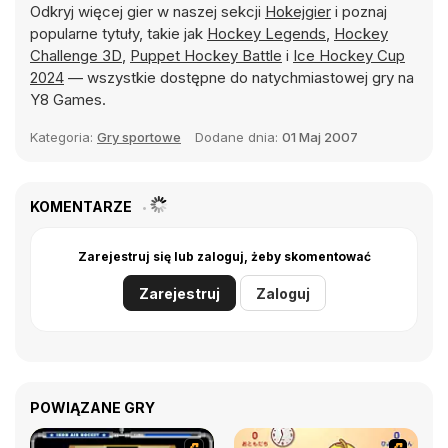
Odkryj więcej gier w naszej sekcji
Hokejgier
i poznaj
popularne tytuły, takie jak
Hockey Legends
,
Hockey
Challenge 3D
,
Puppet Hockey Battle
i
Ice Hockey Cup
2024
— wszystkie dostępne do natychmiastowej gry na
Y8 Games.
Kategoria:
Gry sportowe
Dodane dnia:
01 Maj 2007
KOMENTARZE
Zarejestruj się lub zaloguj, żeby skomentować
Zarejestruj
Zaloguj
POWIĄZANE GRY